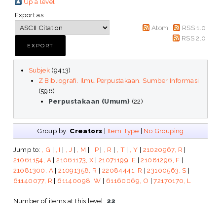
Up a level
Export as
Atom
RSS 1.0
RSS 2.0
Subjek
(9413)
Z Bibliografi. Ilmu Perpustakaan. Sumber Informasi
(596)
Perpustakaan (Umum)
(22)
Group by:
Creators
|
Item Type
|
No Grouping
Jump to:
, G
|
, I
|
, J
|
, M
|
, P
|
, R
|
, T
|
, Y
|
21020967, R
|
21061154, A
|
21061173, X
|
21071199, E
|
21081296, F
|
21081300, A
|
21091358, R
|
22084441, R
|
23100563, S
|
61140077, R
|
61140098, W
|
61160069, O
|
72170170, L
Number of items at this level:
22
.