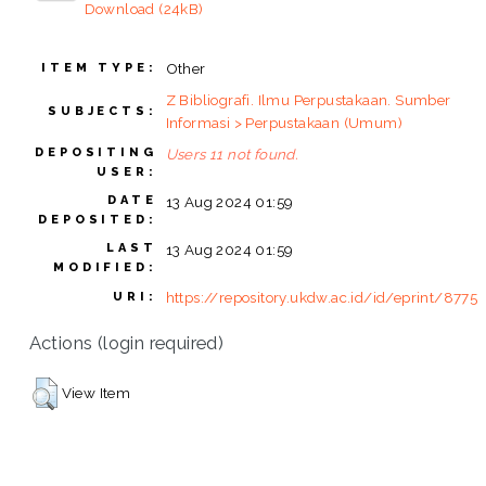
Download (24kB)
Other
ITEM TYPE:
Z Bibliografi. Ilmu Perpustakaan. Sumber
SUBJECTS:
Informasi > Perpustakaan (Umum)
DEPOSITING
Users 11 not found.
USER:
DATE
13 Aug 2024 01:59
DEPOSITED:
LAST
13 Aug 2024 01:59
MODIFIED:
https://repository.ukdw.ac.id/id/eprint/8775
URI:
Actions (login required)
View Item