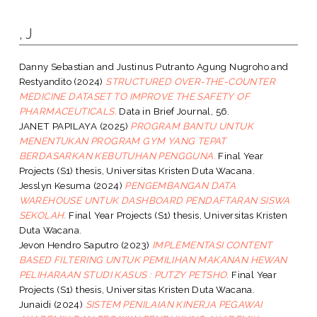
, J
Danny Sebastian
and
Justinus Putranto Agung Nugroho
and
Restyandito
(2024)
STRUCTURED OVER-THE-COUNTER
MEDICINE DATASET TO IMPROVE THE SAFETY OF
PHARMACEUTICALS.
Data in Brief Journal, 56.
JANET PAPILAYA
(2025)
PROGRAM BANTU UNTUK
MENENTUKAN PROGRAM GYM YANG TEPAT
BERDASARKAN KEBUTUHAN PENGGUNA.
Final Year
Projects (S1) thesis, Universitas Kristen Duta Wacana.
Jesslyn Kesuma
(2024)
PENGEMBANGAN DATA
WAREHOUSE UNTUK DASHBOARD PENDAFTARAN SISWA
SEKOLAH.
Final Year Projects (S1) thesis, Universitas Kristen
Duta Wacana.
Jevon Hendro Saputro
(2023)
IMPLEMENTASI CONTENT
BASED FILTERING UNTUK PEMILIHAN MAKANAN HEWAN
PELIHARAAN STUDI KASUS : PUTZY PETSHO.
Final Year
Projects (S1) thesis, Universitas Kristen Duta Wacana.
Junaidi
(2024)
SISTEM PENILAIAN KINERJA PEGAWAI