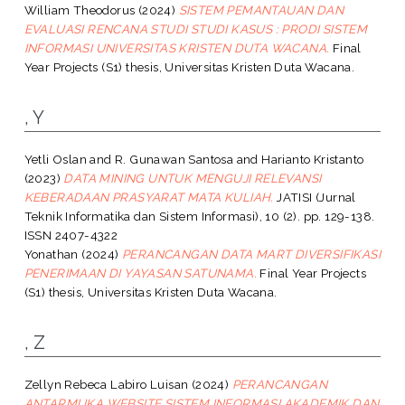
William Theodorus
(2024)
SISTEM PEMANTAUAN DAN
EVALUASI RENCANA STUDI STUDI KASUS : PRODI SISTEM
INFORMASI UNIVERSITAS KRISTEN DUTA WACANA.
Final
Year Projects (S1) thesis, Universitas Kristen Duta Wacana.
, Y
Yetli Oslan
and
R. Gunawan Santosa
and
Harianto Kristanto
(2023)
DATA MINING UNTUK MENGUJI RELEVANSI
KEBERADAAN PRASYARAT MATA KULIAH.
JATISI (Jurnal
Teknik Informatika dan Sistem Informasi), 10 (2). pp. 129-138.
ISSN 2407-4322
Yonathan
(2024)
PERANCANGAN DATA MART DIVERSIFIKASI
PENERIMAAN DI YAYASAN SATUNAMA.
Final Year Projects
(S1) thesis, Universitas Kristen Duta Wacana.
, Z
Zellyn Rebeca Labiro Luisan
(2024)
PERANCANGAN
ANTARMUKA WEBSITE SISTEM INFORMASI AKADEMIK DAN