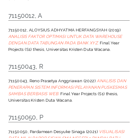
71150012, A
71150012, ALOYSIUS ADHYATMA HERFANGSYAH
(2019)
ANALISIS FAKTOR OPTIMASI UNTUK DATA WAREHOUSE
DENGAN DATA TABUNGAN PADA BANK XYZ.
Final Year
Projects (S1) thesis, Universitas Kristen Duta Wacana.
71150043, R
71150043, Reno Prasetya Anggriawan
(2022)
ANALISIS DAN
PENERAPAN SISTEM INFORMASI PELAYANAN PUSKESMAS
SAMBAS BERBASIS WEB.
Final Year Projects (S1) thesis,
Universitas Kristen Duta Wacana.
71150050, P
71150050, Pardamean Desyuke Sinaga
(2021)
VISUALISASI
DATA NILAI RAPOR SISWA SMA NEGERI 1 PANDIH BATU.