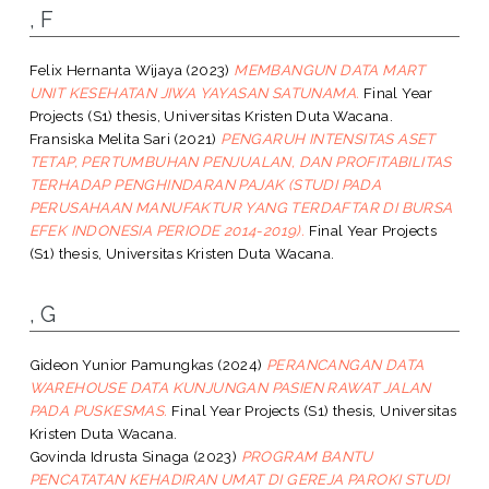
, F
Felix Hernanta Wijaya
(2023)
MEMBANGUN DATA MART
UNIT KESEHATAN JIWA YAYASAN SATUNAMA.
Final Year
Projects (S1) thesis, Universitas Kristen Duta Wacana.
Fransiska Melita Sari
(2021)
PENGARUH INTENSITAS ASET
TETAP, PERTUMBUHAN PENJUALAN, DAN PROFITABILITAS
TERHADAP PENGHINDARAN PAJAK (STUDI PADA
PERUSAHAAN MANUFAKTUR YANG TERDAFTAR DI BURSA
EFEK INDONESIA PERIODE 2014-2019).
Final Year Projects
(S1) thesis, Universitas Kristen Duta Wacana.
, G
Gideon Yunior Pamungkas
(2024)
PERANCANGAN DATA
WAREHOUSE DATA KUNJUNGAN PASIEN RAWAT JALAN
PADA PUSKESMAS.
Final Year Projects (S1) thesis, Universitas
Kristen Duta Wacana.
Govinda Idrusta Sinaga
(2023)
PROGRAM BANTU
PENCATATAN KEHADIRAN UMAT DI GEREJA PAROKI STUDI