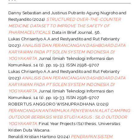
Danny Sebastian
and
Justinus Putranto Agung Nugroho
and
Restyandito
(2024)
STRUCTURED OVER-THE-COUNTER
MEDICINE DATASET TO IMPROVE THE SAFETY OF
PHARMACEUTICALS.
Data in Brief Journal, 56.
Lukas Chrisantyo A.A
and
Restyandito
and
Rut Febrianty
(2023)
ANALISIS DAN PERANCANGAN DASHBOARD DATA
KARYAWAN PADA PT SOLEN SYSTEM INDONESIA DI
YOGYAKARTA.
Jurnal Ilmiah Teknologi Informasi dan
Komunikasi, 14 (1). pp. 19-33. ISSN 2598-9707
Lukas Chrisantyo A.A
and
Restyandito
and
Rut Febrianty
(2023)
ANALISIS DAN PERANCANGAN DASHBOARD DATA
KARYAWAN PADA PT SOLEN SYSTEM INDONESIA DI
YOGYAKARTA.
Jurnal Ilmiah Teknologi Informasi dan
Komunikasi, 14 (1). pp. 19-33. ISSN 2598-9707
ROBERTUS ANGGORO WISNUPRADHANA
(2025)
PERANCANGAN ANTARMUKA PENYEWAAN ALAT CAMPING
OUTDOOR BERBASIS WEB STUDI KASUS : SILO OUTDOOR
YOGYAKARTA.
Final Year Projects (S1) thesis, Universitas
Kristen Duta Wacana.
Renaldi Kristian Hartono
(2024)
PENERAPAN SISTEM