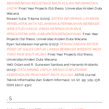
REKOMENDASI REGISTRASI MATA KULIAH INFORMATIKA
UKDW.
Final Year Projects (S1) thesis, Universitas Kristen Duta
Wacana.
Riswan Sulia Tritama
(2025)
SISTEM INFORMASI LAYANAN
PEMBUATAN AKTA KELAHIRAN & PERNIKAHAN BERBASIS
WEB STUDI KASUS: DINAS KEPENDUDUKAN &
PENCATATAN SIPIL KABUPATEN BENGKAYANG.
Final Year
Projects (S1) thesis, Universitas Kristen Duta Wacana.
Ryan Sulistiawan Haryanto
(2023)
PERANCANGAN SISTEM
POINT OF SALES UNTUK LANSIA BERBASIS WEBSITE PADA
TOKO MUR BAUT MURIA.
Final Year Projects (S1) thesis,
Universitas Kristen Duta Wacana.
Yetli Oslan
and
R. Gunawan Santosa
and
Harianto Kristanto
(2023)
DATA MINING UNTUK MENGUJI RELEVANSI
KEBERADAAN PRASYARAT MATA KULIAH.
JATISI (Jurnal
Teknik Informatika dan Sistem Informasi), 10 (2). pp. 129-138.
ISSN 2407-4322
, S