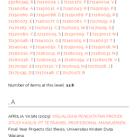
23080345, R
|
71110004, L
|
71110170, P
|
71140004, V
|
71140064, A
|
71150012, A
|
71150043, R
|
71150050, P
|
71150060, R
|
71150088, D
|
71150166, F
|
71160055, R
|
71160073, E
|
71160077, S
|
71160081, Y
|
71170153, A
|
71170163, V
|
71170213, C
|
71170223, W
|
71170229, S
|
72120080, C
|
72130005, S
|
72130009, T
|
72130017, N
|
72130048, I
|
72140021, G
|
72140025, K
|
72140037, T
|
72140041, Y
|
72140050, T
|
72150005, A
|
72150018, N
|
72160010, P
|
72160012, R
|
72160015, H
|
72160031, N
|
72160036, T
|
72160053, A
|
72160059, V
|
72160078, V
|
72170097, E
|
72170110, Y
|
72170115, N
|
72170128, J
|
72170139, D
|
72170148, C
|
72170177, B
Number of items at this level:
118
.
, A
APRILIA YASIN
(2025)
VISUALISASI PENCATATAN PROYEK
STUDI KASUS: PT TETRAHIEL PROFESIONAL MANAJEMEN.
Final Year Projects (S1) thesis, Universitas Kristen Duta
Wacana.