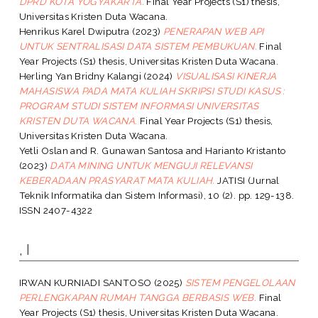
DPRD KOTA YOGYAKARTA.
Final Year Projects (S1) thesis,
Universitas Kristen Duta Wacana.
Henrikus Karel Dwiputra
(2023)
PENERAPAN WEB API
UNTUK SENTRALISASI DATA SISTEM PEMBUKUAN.
Final
Year Projects (S1) thesis, Universitas Kristen Duta Wacana.
Herling Yan Bridny Kalangi
(2024)
VISUALISASI KINERJA
MAHASISWA PADA MATA KULIAH SKRIPSI STUDI KASUS :
PROGRAM STUDI SISTEM INFORMASI UNIVERSITAS
KRISTEN DUTA WACANA.
Final Year Projects (S1) thesis,
Universitas Kristen Duta Wacana.
Yetli Oslan
and
R. Gunawan Santosa
and
Harianto Kristanto
(2023)
DATA MINING UNTUK MENGUJI RELEVANSI
KEBERADAAN PRASYARAT MATA KULIAH.
JATISI (Jurnal
Teknik Informatika dan Sistem Informasi), 10 (2). pp. 129-138.
ISSN 2407-4322
, I
IRWAN KURNIADI SANTOSO
(2025)
SISTEM PENGELOLAAN
PERLENGKAPAN RUMAH TANGGA BERBASIS WEB.
Final
Year Projects (S1) thesis, Universitas Kristen Duta Wacana.