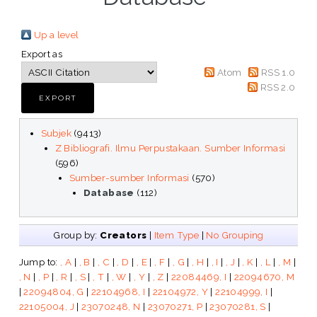
Up a level
Export as
Atom
RSS 1.0
RSS 2.0
Subjek
(9413)
Z Bibliografi. Ilmu Perpustakaan. Sumber Informasi
(596)
Sumber-sumber Informasi
(570)
Database
(112)
Group by:
Creators
|
Item Type
|
No Grouping
Jump to:
, A
|
, B
|
, C
|
, D
|
, E
|
, F
|
, G
|
, H
|
, I
|
, J
|
, K
|
, L
|
, M
|
, N
|
, P
|
, R
|
, S
|
, T
|
, W
|
, Y
|
, Z
|
22084469, I
|
22094670, M
|
22094804, G
|
22104968, I
|
22104972, Y
|
22104999, I
|
22105004, J
|
23070248, N
|
23070271, P
|
23070281, S
|