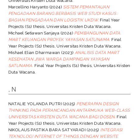
Universitas Kristen Duta Wacana.
Marcellino Haryanto
(2024)
SISTEM PEMANTAUAN
PENGADAAN BARANG BERBASIS WEB STUDI KASUS :
BAGIAN PENGADAAN DAN LOGISTIK UKDW.
Final Year
Projects (S1) thesis, Universitas Kristen Duta Wacana.
Michael Setiawan Sanjaya
(2024)
PEMBANGUNAN DATA
MART KEUANGAN PROYEK YAYASAN SATUNAMA.
Final
Year Projects (S1) thesis, Universitas Kristen Duta Wacana.
Mishael Elian Dharmawan
(2023)
ANALISIS DATA MART
KESEHATAN JIWA WARGA DAMPINGAN YAYASAN
SATUNAMA.
Final Year Projects (S1) thesis, Universitas Kristen
Duta Wacana.
, N
NATALIE YOLANDA PUTRI
(2025)
PENERAPAN DESIGN
THINKING PADA PERANCANGAN ANTARMUKA WEB-CLASS
UNIVERSITAS KRISTEN DUTA WACANA BAGI DOSEN.
Final
Year Projects (S1) thesis, Univeristas Kristen Duta Wacana.
NIKOLAUS PASTIKA BARA SATYARADI
(2025)
INTEGRASI
TEKNOLOGI INTERNET OF THINGS DENGAN WEBSITE