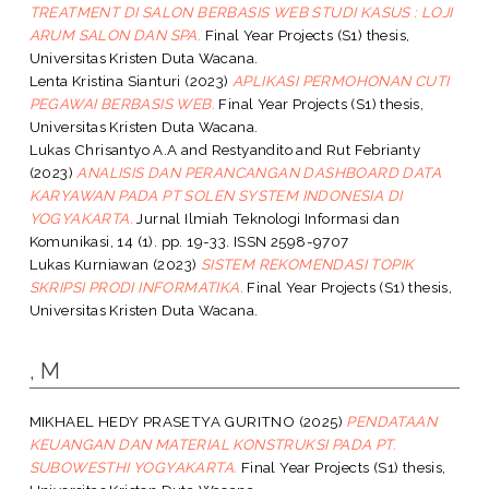
TREATMENT DI SALON BERBASIS WEB STUDI KASUS : LOJI
ARUM SALON DAN SPA.
Final Year Projects (S1) thesis,
Universitas Kristen Duta Wacana.
Lenta Kristina Sianturi
(2023)
APLIKASI PERMOHONAN CUTI
PEGAWAI BERBASIS WEB.
Final Year Projects (S1) thesis,
Universitas Kristen Duta Wacana.
Lukas Chrisantyo A.A
and
Restyandito
and
Rut Febrianty
(2023)
ANALISIS DAN PERANCANGAN DASHBOARD DATA
KARYAWAN PADA PT SOLEN SYSTEM INDONESIA DI
YOGYAKARTA.
Jurnal Ilmiah Teknologi Informasi dan
Komunikasi, 14 (1). pp. 19-33. ISSN 2598-9707
Lukas Kurniawan
(2023)
SISTEM REKOMENDASI TOPIK
SKRIPSI PRODI INFORMATIKA.
Final Year Projects (S1) thesis,
Universitas Kristen Duta Wacana.
, M
MIKHAEL HEDY PRASETYA GURITNO
(2025)
PENDATAAN
KEUANGAN DAN MATERIAL KONSTRUKSI PADA PT.
SUBOWESTHI YOGYAKARTA.
Final Year Projects (S1) thesis,