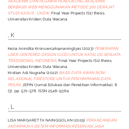
AKADEMIK DAN PEGAWAI PENDUKUNG AKADEMIK
BERBASIS WEB MENGGUNAKAN METODE 360 DERAJAT
STUDI KASUS : UKDW.
Final Year Projects (S1) thesis,
Universitas Kristen Duta Wacana.
, K
Kezia Anindita Krisnuwicaksananingtyas
(2023)
PENERAPAN
USER CENTERED DESIGN (UCD) UNTUK KATALOG SENJATA
TRADISIONAL INDONESIA.
Final Year Projects (S1) thesis,
Universitas Kristen Duta Wacana.
Kristian Adi Nugraha
(2022)
BASIS DATA AWAN NON-
RELASIONAL FIRESTORE UNTUK PENYIMPANAN DATA
PESAN.
JEPIN (Jurnal Edukasi dan Penelitian Informatika), 8
(3). pp. 572-578. ISSN 2548-9364
, L
LISA MARGARETTA NAINGGOLAN
(2025)
PERANCANGAN
ANTARMUKA SISTEM INFORMASI RESERVASI JASA