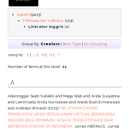
Subjek
(9413)
P Bahasa dan Literatur
(124)
Literatur Inggris
(4)
Group by:
Creators
|
Item Type
|
No Grouping
Jump to:
, A
|
, L
|
, M
|
, R
|
, T
Number of items at this level:
11
.
, A
Adaninggar Septi Subekti
and
Mega Wati
and
Arida Susyetina
and
Lemmuela Alvita Kurniawati
and
Anesti Budi Ermerawati
and
Andreas Winardi
(2023)
PELATIHAN DARING
PEMBUATAN VIDEO PERJALANAN VIRTUAL BERBAHASA
INGGRIS BAGI PEMANDU WISATA TERSERTIFIKASI DARI
BERBAGAI DAERAH DI INDONESIA.
Jurnal ABDINUS : Jurnal