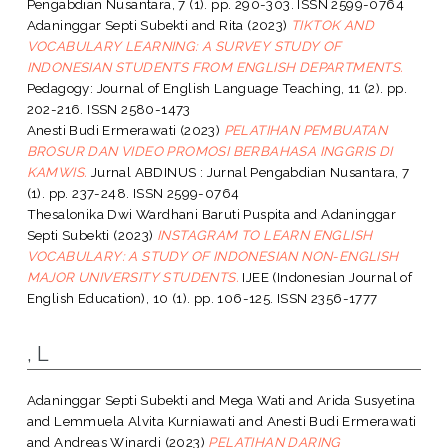
Pengabdian Nusantara, 7 (1). pp. 290-303. ISSN 2599-0764
Adaninggar Septi Subekti
and
Rita
(2023)
TIKTOK AND
VOCABULARY LEARNING: A SURVEY STUDY OF
INDONESIAN STUDENTS FROM ENGLISH DEPARTMENTS.
Pedagogy: Journal of English Language Teaching, 11 (2). pp.
202-216. ISSN 2580-1473
Anesti Budi Ermerawati
(2023)
PELATIHAN PEMBUATAN
BROSUR DAN VIDEO PROMOSI BERBAHASA INGGRIS DI
KAMWIS.
Jurnal ABDINUS : Jurnal Pengabdian Nusantara, 7
(1). pp. 237-248. ISSN 2599-0764
Thesalonika Dwi Wardhani Baruti Puspita
and
Adaninggar
Septi Subekti
(2023)
INSTAGRAM TO LEARN ENGLISH
VOCABULARY: A STUDY OF INDONESIAN NON-ENGLISH
MAJOR UNIVERSITY STUDENTS.
IJEE (Indonesian Journal of
English Education), 10 (1). pp. 106-125. ISSN 2356-1777
, L
Adaninggar Septi Subekti
and
Mega Wati
and
Arida Susyetina
and
Lemmuela Alvita Kurniawati
and
Anesti Budi Ermerawati
and
Andreas Winardi
(2023)
PELATIHAN DARING