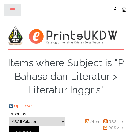
Toggle
Items where Subject is "P
Bahasa dan Literatur >
Literatur Inggris"
Up a level
Export as
Atom
RSS 1.0
RSS 2.0