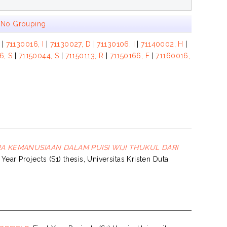
|
No Grouping
|
71130016, I
|
71130027, D
|
71130106, I
|
71140002, H
|
6, S
|
71150044, S
|
71150113, R
|
71150166, F
|
71160016,
A KEMANUSIAAN DALAM PUISI WIJI THUKUL DARI
 Year Projects (S1) thesis, Universitas Kristen Duta