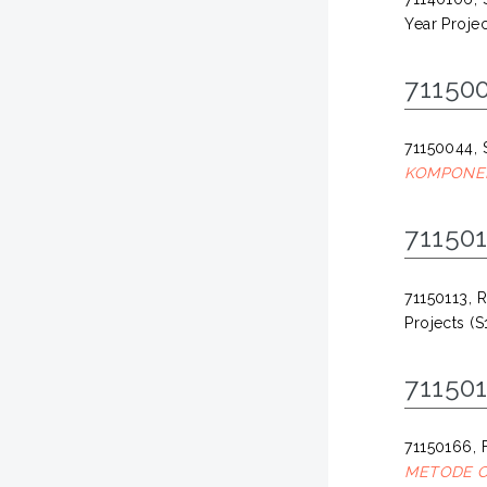
Year Projec
711500
71150044, 
KOMPONEN
711501
71150113, 
Projects (S
711501
71150166, 
METODE 