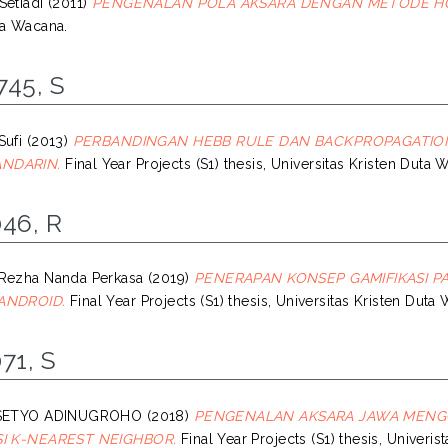
Setiadi
(2011)
PENGENALAN POLA AKSARA DENGAN METODE HO
ta Wacana.
745, S
Sufi
(2013)
PERBANDINGAN HEBB RULE DAN BACKPROPAGATIO
NDARIN.
Final Year Projects (S1) thesis, Universitas Kristen Duta 
46, R
Rezha Nanda Perkasa
(2019)
PENERAPAN KONSEP GAMIFIKASI P
ANDROID.
Final Year Projects (S1) thesis, Universitas Kristen Duta
71, S
 SETYO ADINUGROHO
(2018)
PENGENALAN AKSARA JAWA MENG
SI K-NEAREST NEIGHBOR.
Final Year Projects (S1) thesis, Univeri