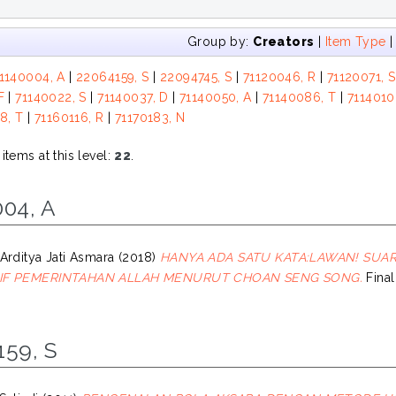
Group by:
Creators
|
Item Type
1140004, A
|
22064159, S
|
22094745, S
|
71120046, R
|
71120071, S
F
|
71140022, S
|
71140037, D
|
71140050, A
|
71140086, T
|
7114010
8, T
|
71160116, R
|
71170183, N
tems at this level:
22
.
004, A
Arditya Jati Asmara
(2018)
HANYA ADA SATU KATA:LAWAN! SUAR
IF PEMERINTAHAN ALLAH MENURUT CHOAN SENG SONG.
Final
159, S