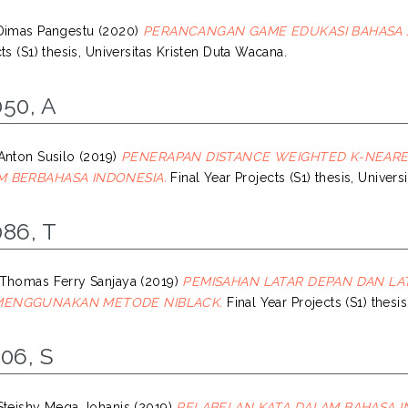
Dimas Pangestu
(2020)
PERANCANGAN GAME EDUKASI BAHASA J
ts (S1) thesis, Universitas Kristen Duta Wacana.
50, A
Anton Susilo
(2019)
PENERAPAN DISTANCE WEIGHTED K-NEARE
M BERBAHASA INDONESIA.
Final Year Projects (S1) thesis, Univer
86, T
Thomas Ferry Sanjaya
(2019)
PEMISAHAN LATAR DEPAN DAN LA
ENGGUNAKAN METODE NIBLACK.
Final Year Projects (S1) thesi
06, S
Steishy Mega Johanis
(2019)
PELABELAN KATA DALAM BAHASA I