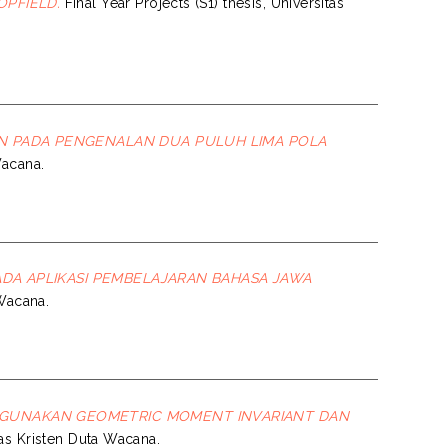
PFIELD.
Final Year Projects (S1) thesis, Universitas
N PADA PENGENALAN DUA PULUH LIMA POLA
Wacana.
ADA APLIKASI PEMBELAJARAN BAHASA JAWA
 Wacana.
GUNAKAN GEOMETRIC MOMENT INVARIANT DAN
stas Kristen Duta Wacana.