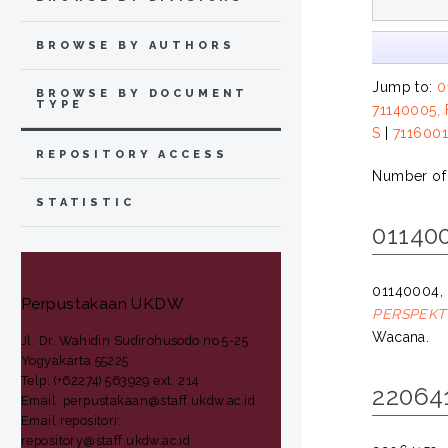
BROWSE BY AUTHORS
Jump to:
0
BROWSE BY DOCUMENT
TYPE
71140005, 
S
|
7116001
REPOSITORY ACCESS
Number of i
STATISTIC
01140
01140004, 
Perpustakaan UKDW
PERSPEKT
Wacana.
Jl. Dr. Wahidin Sudirohusodo no 5-25
Yogyakarta 55225
Telp: (+62274) 563929 ext. 214
22064
Email: perpustakaan@staff.ukdw.ac.id
Email repositori:
repository@staff.ukdw.ac.id