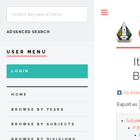
Toggle
ADVANCED SEARCH
USER MENU
I
LOGIN
B
Up a le
HOME
Export as
BROWSE BY YEARS
Subje
BROWSE BY SUBJECTS
P B
BROWSE BY DIVISIONS