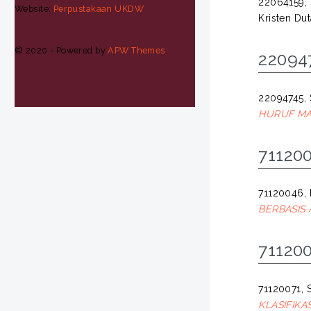
22064159, 
Website:
Perpustakaan UKDW
Kristen Du
© 2020 - Powered by
APW Themes
.
22094
22094745, 
HURUF MA
711200
71120046, 
BERBASIS 
711200
71120071,
KLASIFIKA