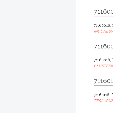
711600
71160016, 
INDONESIA
711600
71160018,
CLUSTERI
711601
71160116, R
TESAURUS