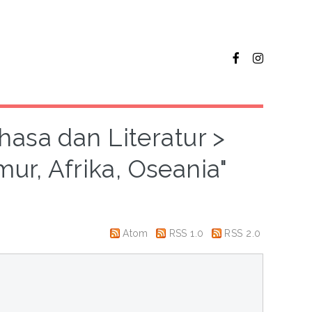
hasa dan Literatur >
mur, Afrika, Oseania"
Atom
RSS 1.0
RSS 2.0