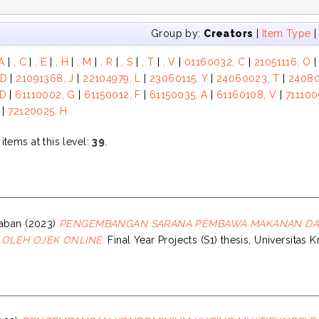
Group by:
Creators
|
Item Type
 A
|
, C
|
, E
|
, H
|
, M
|
, R
|
, S
|
, T
|
, V
|
01160032, C
|
21051116, O
 D
|
21091368, J
|
22104979, L
|
23060115, Y
|
24060023, T
|
24080
 D
|
61110002, G
|
61150012, F
|
61150035, A
|
61160108, V
|
711100
|
72120025, H
tems at this level:
39
.
laban
(2023)
PENGEMBANGAN SARANA PEMBAWA MAKANAN DA
OLEH OJEK ONLINE.
Final Year Projects (S1) thesis, Universitas 