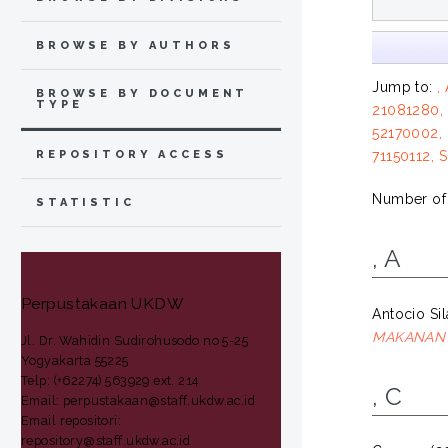
BROWSE BY AUTHORS
Jump to:
,
BROWSE BY DOCUMENT
TYPE
21081280,
52170002,
REPOSITORY ACCESS
71150112, S
Number of i
STATISTIC
, A
Perpustakaan UKDW
Antocio Si
MAKANAN 
Jl. Dr. Wahidin Sudirohusodo no 5-25
Yogyakarta 55225
Telp: (+62274) 563929 ext. 214
, C
Email: perpustakaan@staff.ukdw.ac.id
Email repositori:
repository@staff.ukdw.ac.id