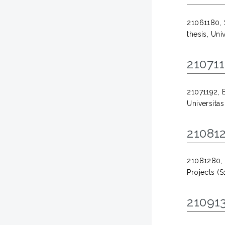
21061180,
thesis, Uni
210711
21071192,
Universita
210812
21081280, 
Projects (S
210913