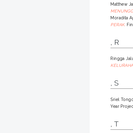
Matthew J
MENUNGGU
Moradita A
PERAK.
Fin
, R
Ringga Ja
KELURAH
, S
Sriel Tong
Year Projec
, T