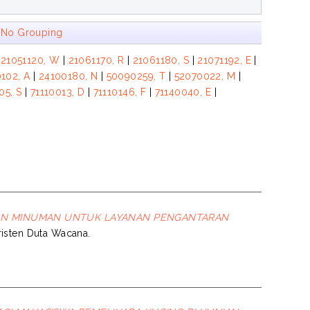
|
No Grouping
|
21051120, W
|
21061170, R
|
21061180, S
|
21071192, E
|
102, A
|
24100180, N
|
50090259, T
|
52070022, M
|
05, S
|
71110013, D
|
71110146, F
|
71140040, E
|
N MINUMAN UNTUK LAYANAN PENGANTARAN
Kristen Duta Wacana.