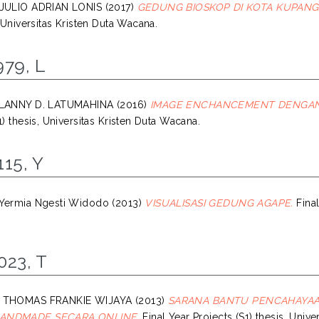
 JULIO ADRIAN LONIS
(2017)
GEDUNG BIOSKOP DI KOTA KUPANG
, Universitas Kristen Duta Wacana.
979, L
 LANNY D. LATUMAHINA
(2016)
IMAGE ENCHANCEMENT DENGAN
1) thesis, Universitas Kristen Duta Wacana.
15, Y
 Yermia Ngesti Widodo
(2013)
VISUALISASI GEDUNG AGAPE.
Final
023, T
, THOMAS FRANKIE WIJAYA
(2013)
SARANA BANTU PENCAHAYA
ANDMADE SECARA ONLINE.
Final Year Projects (S1) thesis, Univ