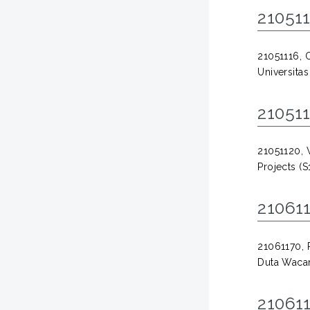
210511
21051116,
Universita
21051
21051120,
Projects (S
210611
21061170,
Duta Waca
210611