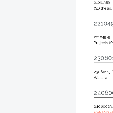
21091368,
(S1) thesis
22104
22104979,
Projects (S
230601
23060115,
Wacana.
24060
24060023
BARANG H