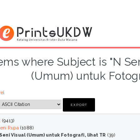
tems where Subject is "N Se
(Umum) untuk Fotogra
vel
k
(9413)
eni Rupa
(1088)
Seni Visual (Umum) untuk Fotografi, lihat TR
(39)