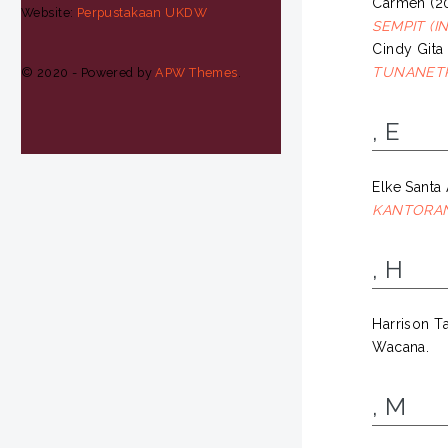
Carmen
(2
Website:
Perpustakaan UKDW
SEMPIT (I
Cindy Gita 
TUNANETR
© 2020 - Powered by
APW Themes
.
, E
Elke Santa
KANTORAN
, H
Harrison T
Wacana.
, M