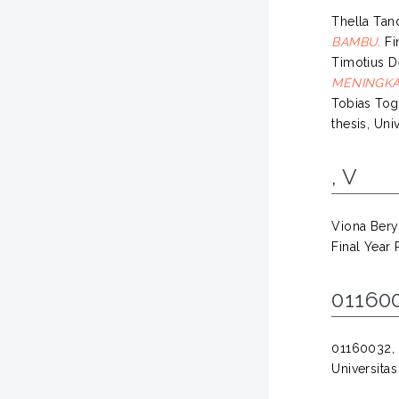
Thella Tan
BAMBU.
Fin
Timotius D
MENINGKA
Tobias To
thesis, Uni
, V
Viona Bery
Final Year 
01160
01160032, C
Universita