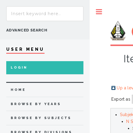
Toggle
ADVANCED SEARCH
USER MENU
I
LOGIN
Up a le
HOME
Export as
BROWSE BY YEARS
Subje
BROWSE BY SUBJECTS
N S
BROWSE BY DIVISIONS