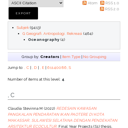
Atom
RSS 1.0
RSS 2.0
Subjek
(9413)
G Geografi. Antropologi. Rekreasi
(464)
Oceanography
(4)
Group by:
Creators
|
Item Type
|
No Grouping
Jump to:
, C
|
, D
|
, E
|
61140086, S
Number of items at this level:
4
.
, C
Claudia Stevinna M
(2022)
REDESAIN KAWASAN
PANGKALAN PENDARATAN IKAN PAOTERE DI KOTA
MAKASSAR, SULAWESI SELATANA DENGAN PENDEKATAN
ARSITEKTUR ECOCULTUR.
Final Year Projects (S1) thesis,