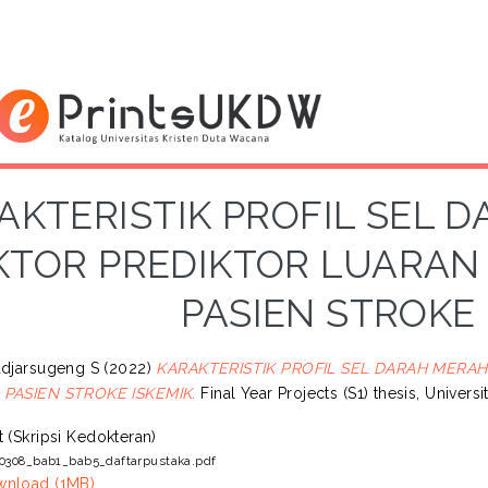
AKTERISTIK PROFIL SEL 
KTOR PREDIKTOR LUARAN K
PASIEN STROKE 
adjarsugeng S
(2022)
KARAKTERISTIK PROFIL SEL DARAH MERAH
 PASIEN STROKE ISKEMIK.
Final Year Projects (S1) thesis, Univers
t (Skripsi Kedokteran)
80308_bab1_bab5_daftarpustaka.pdf
nload (1MB)