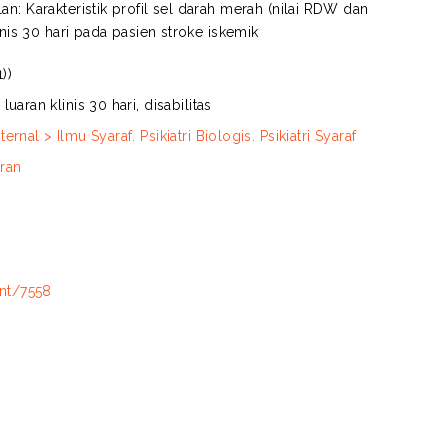
n: Karakteristik profil sel darah merah (nilai RDW dan
inis 30 hari pada pasien stroke iskemik
))
aran klinis 30 hari, disabilitas
nal > Ilmu Syaraf. Psikiatri Biologis. Psikiatri Syaraf
ran
int/7558