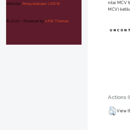
nilai MCV 
Website:
Perpustakaan UKDW
MCV) ketika
© 2020 - Powered by
APW Themes
.
UNCON
Actions (
View I