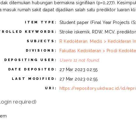
tidak ditemukan hubungan bermakna signifikan (p=0,277). Kesimpula
 masuk rumah sakit dapat dijadikan salah satu prediktor luaran kl
Student paper (Final Year Projects (S1
ITEM TYPE:
Stroke iskemik, RDW, MCV, prediktor lu
TROLLED KEYWORDS:
R Kedokteran. Medis > Kedokteran Inter
SUBJECTS:
Fakultas Kedokteran > Prodi Kedokte
DIVISIONS:
Users 11 not found.
DEPOSITING USER:
27 Mar 2023 02:55
DATE DEPOSITED:
27 Mar 2023 02:55
LAST MODIFIED:
https://repository.ukdw.ac.id/id/epr
URI:
login required)
tem