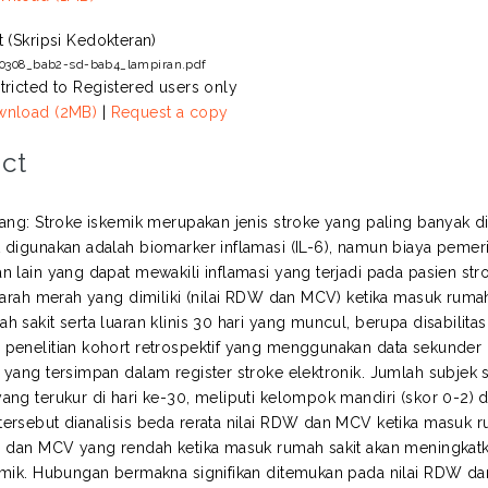
t (Skripsi Kedokteran)
80308_bab2-sd-bab4_lampiran.pdf
tricted to Registered users only
nload (2MB)
|
Request a copy
ct
ang: Stroke iskemik merupakan jenis stroke yang paling banyak dit
 digunakan adalah biomarker inflamasi (IL-6), namun biaya peme
 lain yang dapat mewakili inflamasi yang terjadi pada pasien stroke
 darah merah yang dimiliki (nilai RDW dan MCV) ketika masuk ruma
 sakit serta luaran klinis 30 hari yang muncul, berupa disabilitas
penelitian kohort retrospektif yang menggunakan data sekunder
 yang tersimpan dalam register stroke elektronik. Jumlah subjek
ang terukur di hari ke-30, meliputi kelompok mandiri (skor 0-2) d
ersebut dianalisis beda rerata nilai RDW dan MCV ketika masuk ru
i dan MCV yang rendah ketika masuk rumah sakit akan meningkatkan 
emik. Hubungan bermakna signifikan ditemukan pada nilai RDW da