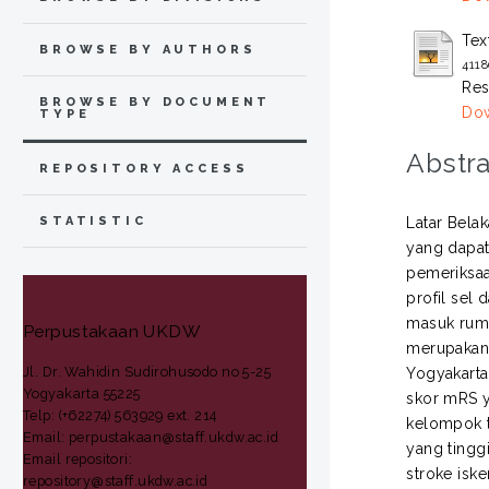
Tex
BROWSE BY AUTHORS
411
Res
BROWSE BY DOCUMENT
Dow
TYPE
Abstra
REPOSITORY ACCESS
Latar Belak
STATISTIC
yang dapat
pemeriksaan
profil sel
masuk rumah
Perpustakaan UKDW
merupakan 
Jl. Dr. Wahidin Sudirohusodo no 5-25
Yogyakarta
Yogyakarta 55225
skor mRS y
Telp: (+62274) 563929 ext. 214
kelompok t
Email: perpustakaan@staff.ukdw.ac.id
yang tingg
Email repositori:
stroke isk
repository@staff.ukdw.ac.id