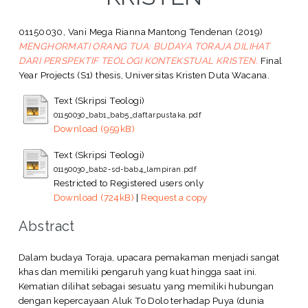
01150030, Vani Mega Rianna Mantong Tendenan
(2019)
MENGHORMATI ORANG TUA: BUDAYA TORAJA DILIHAT
DARI PERSPEKTIF TEOLOGI KONTEKSTUAL KRISTEN.
Final
Year Projects (S1) thesis, Universitas Kristen Duta Wacana.
Text (Skripsi Teologi)
01150030_bab1_bab5_daftarpustaka.pdf
Download (959kB)
Text (Skripsi Teologi)
01150030_bab2-sd-bab4_lampiran.pdf
Restricted to Registered users only
Download (724kB)
|
Request a copy
Abstract
Dalam budaya Toraja, upacara pemakaman menjadi sangat
khas dan memiliki pengaruh yang kuat hingga saat ini.
Kematian dilihat sebagai sesuatu yang memiliki hubungan
dengan kepercayaan Aluk To Dolo terhadap Puya (dunia