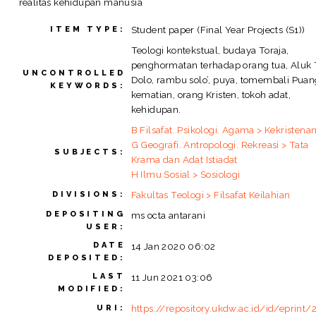
realitas kehidupan manusia
Student paper (Final Year Projects (S1))
ITEM TYPE:
Teologi kontekstual, budaya Toraja,
penghormatan terhadap orang tua, Aluk 
UNCONTROLLED
Dolo, rambu solo’, puya, tomembali Puan
KEYWORDS:
kematian, orang Kristen, tokoh adat,
kehidupan.
B Filsafat. Psikologi. Agama > Kekristena
G Geografi. Antropologi. Rekreasi > Tata
SUBJECTS:
Krama dan Adat Istiadat
H Ilmu Sosial > Sosiologi
Fakultas Teologi > Filsafat Keilahian
DIVISIONS:
DEPOSITING
ms octa antarani
USER:
DATE
14 Jan 2020 06:02
DEPOSITED:
LAST
11 Jun 2021 03:06
MODIFIED:
https://repository.ukdw.ac.id/id/eprint/
URI: