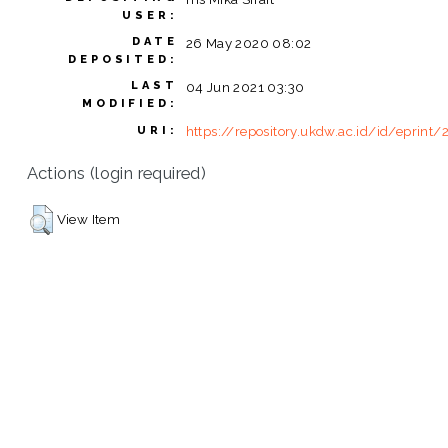
USER:
DATE
26 May 2020 08:02
DEPOSITED:
LAST
04 Jun 2021 03:30
MODIFIED:
https://repository.ukdw.ac.id/id/eprint
URI:
Actions (login required)
View Item