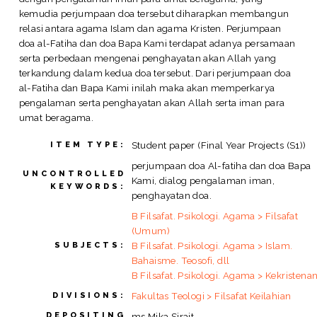
kemudia perjumpaan doa tersebut diharapkan membangun
relasi antara agama Islam dan agama Kristen. Perjumpaan
doa al-Fatiha dan doa Bapa Kami terdapat adanya persamaan
serta perbedaan mengenai penghayatan akan Allah yang
terkandung dalam kedua doa tersebut. Dari perjumpaan doa
al-Fatiha dan Bapa Kami inilah maka akan memperkarya
pengalaman serta penghayatan akan Allah serta iman para
umat beragama.
Student paper (Final Year Projects (S1))
ITEM TYPE:
perjumpaan doa Al-fatiha dan doa Bapa
UNCONTROLLED
Kami, dialog pengalaman iman,
KEYWORDS:
penghayatan doa.
B Filsafat. Psikologi. Agama > Filsafat
(Umum)
B Filsafat. Psikologi. Agama > Islam.
SUBJECTS:
Bahaisme. Teosofi, dll
B Filsafat. Psikologi. Agama > Kekristena
Fakultas Teologi > Filsafat Keilahian
DIVISIONS:
DEPOSITING
ms Mika Sirait