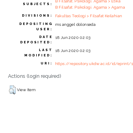
B Filsafat. Psikologi. Agama > Etika
SUBJECTS:
B Filsafat. Psikologi. Agama > Agama
Fakultas Teologi > Filsafat Keilahian
DIVISIONS:
DEPOSITING
ms anggel dolonseda
USER:
DATE
18 Jun 2020 02:03
DEPOSITED:
LAST
18 Jun 2020 02:03
MODIFIED:
https://repository.ukdw.ac.id/id/eprint
URI:
Actions (login required)
View Item