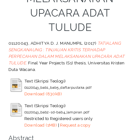
UPACARA ADAT
TULUDE
01120043, ADHITYA D. J. MANUMPIL
(2017)
TATIALANG
SENGKANAUNG : TINJAUAN KRITIS TERHADAP
PERPECAHAN DALAM MELAKSANAKAN UPACARA ADAT
TULUDE.
Final Year Projects (S1) thesis, Universitas Kristen
Duta Wacana.
Text (Skripsi Teologi)
01120043_bab1_bab5_daftarpustaka.pdf
Download (830kB)
Text (Skripsi Teologi)
01120043_bab2-sd-bab4_lampiran.pdf
Restricted to Registered users only
Download (1MB)
|
Request a copy
Abstract