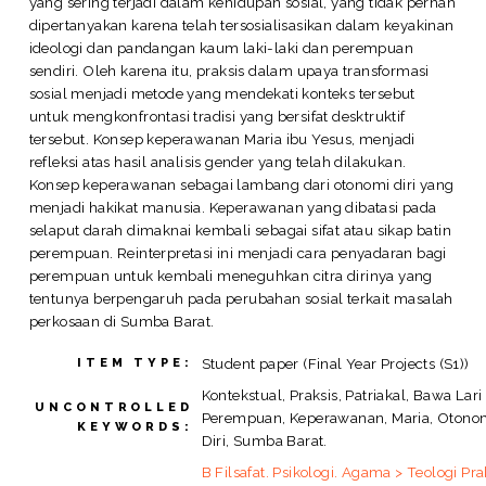
yang sering terjadi dalam kehidupan sosial, yang tidak pernah
dipertanyakan karena telah tersosialisasikan dalam keyakinan
ideologi dan pandangan kaum laki-laki dan perempuan
sendiri. Oleh karena itu, praksis dalam upaya transformasi
sosial menjadi metode yang mendekati konteks tersebut
untuk mengkonfrontasi tradisi yang bersifat desktruktif
tersebut. Konsep keperawanan Maria ibu Yesus, menjadi
refleksi atas hasil analisis gender yang telah dilakukan.
Konsep keperawanan sebagai lambang dari otonomi diri yang
menjadi hakikat manusia. Keperawanan yang dibatasi pada
selaput darah dimaknai kembali sebagai sifat atau sikap batin
perempuan. Reinterpretasi ini menjadi cara penyadaran bagi
perempuan untuk kembali meneguhkan citra dirinya yang
tentunya berpengaruh pada perubahan sosial terkait masalah
perkosaan di Sumba Barat.
Student paper (Final Year Projects (S1))
ITEM TYPE:
Kontekstual, Praksis, Patriakal, Bawa Lari
UNCONTROLLED
Perempuan, Keperawanan, Maria, Otono
KEYWORDS:
Diri, Sumba Barat.
B Filsafat. Psikologi. Agama > Teologi Pra