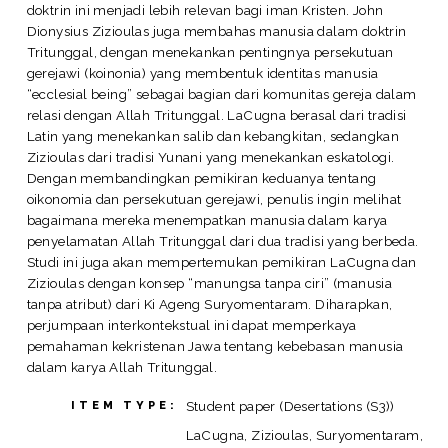
doktrin ini menjadi lebih relevan bagi iman Kristen. John
Dionysius Zizioulas juga membahas manusia dalam doktrin
Tritunggal, dengan menekankan pentingnya persekutuan
gerejawi (koinonia) yang membentuk identitas manusia
“ecclesial being” sebagai bagian dari komunitas gereja dalam
relasi dengan Allah Tritunggal. LaCugna berasal dari tradisi
Latin yang menekankan salib dan kebangkitan, sedangkan
Zizioulas dari tradisi Yunani yang menekankan eskatologi.
Dengan membandingkan pemikiran keduanya tentang
oikonomia dan persekutuan gerejawi, penulis ingin melihat
bagaimana mereka menempatkan manusia dalam karya
penyelamatan Allah Tritunggal dari dua tradisi yang berbeda.
Studi ini juga akan mempertemukan pemikiran LaCugna dan
Zizioulas dengan konsep “manungsa tanpa ciri” (manusia
tanpa atribut) dari Ki Ageng Suryomentaram. Diharapkan,
perjumpaan interkontekstual ini dapat memperkaya
pemahaman kekristenan Jawa tentang kebebasan manusia
dalam karya Allah Tritunggal.
Student paper (Desertations (S3))
ITEM TYPE:
LaCugna, Zizioulas, Suryomentaram,