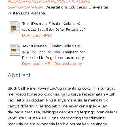
MELALUI KONSEP DIRI MENURUT KI AGENG
SURYOMENTARAM.
Desertations (S3) thesis, Universitas
Kristen Duta Wacana.
Text (Disertasi Filsafat Keilahian)
57190024_Bab1_Bab5_Daftar Pustaka.pdf
Download (4MB)
Text (Disertasi Filsafat Keilahian)
57190024_Bab2 -sd- Bab4_Lampiran.pdf
Restricted to Registered users only
Download (1MB)
|
Request a copy
Abstract
Studi Catherine Mowry LaCugna tentang doktrin Tritunggal
menyoroti konsep oikonomia, yaitu karya keselamatan Allah
bagi seluruh ciptaan, khususnya manusia. Ia mengkritik
bahwa doktrin ini sering lebih menekankan aspek Allah
daripada manusia, sehingga cenderung terpinggirkan dalam
kehidupan Kristen. LaCugna mendorong agar dimensi
manusia dalam oikonomia lebih diperhatikan, sehingga