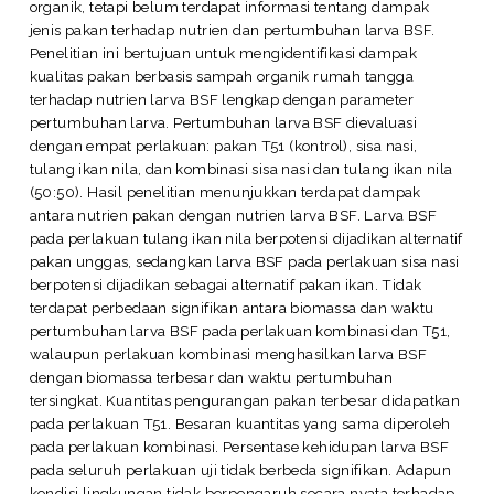
organik, tetapi belum terdapat informasi tentang dampak
jenis pakan terhadap nutrien dan pertumbuhan larva BSF.
Penelitian ini bertujuan untuk mengidentifikasi dampak
kualitas pakan berbasis sampah organik rumah tangga
terhadap nutrien larva BSF lengkap dengan parameter
pertumbuhan larva. Pertumbuhan larva BSF dievaluasi
dengan empat perlakuan: pakan T51 (kontrol), sisa nasi,
tulang ikan nila, dan kombinasi sisa nasi dan tulang ikan nila
(50:50). Hasil penelitian menunjukkan terdapat dampak
antara nutrien pakan dengan nutrien larva BSF. Larva BSF
pada perlakuan tulang ikan nila berpotensi dijadikan alternatif
pakan unggas, sedangkan larva BSF pada perlakuan sisa nasi
berpotensi dijadikan sebagai alternatif pakan ikan. Tidak
terdapat perbedaan signifikan antara biomassa dan waktu
pertumbuhan larva BSF pada perlakuan kombinasi dan T51,
walaupun perlakuan kombinasi menghasilkan larva BSF
dengan biomassa terbesar dan waktu pertumbuhan
tersingkat. Kuantitas pengurangan pakan terbesar didapatkan
pada perlakuan T51. Besaran kuantitas yang sama diperoleh
pada perlakuan kombinasi. Persentase kehidupan larva BSF
pada seluruh perlakuan uji tidak berbeda signifikan. Adapun
kondisi lingkungan tidak berpengaruh secara nyata terhadap