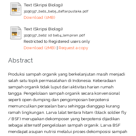
Text (Skripsi Biologi)
31190337_bab1_bab5_daftarpustaka.pdf
Download (1MB)
Text (Skripsi Biologi)
31190337_bab2 sd bab4_lampiran.pdf
Restricted to Registered users only
Download (2MB)
|
Request a copy
Abstract
Produksi sampah organik yang berkelanjutan masih menjadi
salah satu topik permasalahan di Indonesia. Keberadaan
sampah organik tidak luput dari aktivitas harian rumah
tangga. Pengelolaan sampah organik secara konvensional
seperti open dumping dan pengomposan berpotensi
memunculkan persoalan baru sehingga dianggap kurang
ramah lingkungan. Larva lalat tentara hitam (black soldier fly
/ BSF) merupakan dekomposer yang berpotensi dijadikan
sebagai alternatif pengelolaan sampah organik. Larva BSF
mendapat asupan nutrisi melalui proses dekomposisi sampah