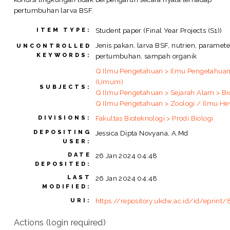
pertumbuhan larva BSF.
Student paper (Final Year Projects (S1))
ITEM TYPE:
Jenis pakan, larva BSF, nutrien, paramete
UNCONTROLLED
KEYWORDS:
pertumbuhan, sampah organik
Q Ilmu Pengetahuan > Ilmu Pengetahua
(Umum)
SUBJECTS:
Q Ilmu Pengetahuan > Sejarah Alam > Bi
Q Ilmu Pengetahuan > Zoologi / Ilmu H
Fakultas Bioteknologi > Prodi Biologi
DIVISIONS:
DEPOSITING
Jessica Dipta Novyana, A.Md
USER:
DATE
26 Jan 2024 04:48
DEPOSITED:
LAST
26 Jan 2024 04:48
MODIFIED:
https://repository.ukdw.ac.id/id/eprint
URI:
Actions (login required)