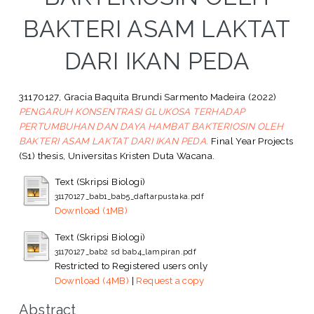
BAKTERI ASAM LAKTAT
DARI IKAN PEDA
31170127, Gracia Baquita Brundi Sarmento Madeira
(2022)
PENGARUH KONSENTRASI GLUKOSA TERHADAP
PERTUMBUHAN DAN DAYA HAMBAT BAKTERIOSIN OLEH
BAKTERI ASAM LAKTAT DARI IKAN PEDA.
Final Year Projects
(S1) thesis, Universitas Kristen Duta Wacana.
Text (Skripsi Biologi)
31170127_bab1_bab5_daftarpustaka.pdf
Download (1MB)
Text (Skripsi Biologi)
31170127_bab2 sd bab4_lampiran.pdf
Restricted to Registered users only
Download (4MB)
|
Request a copy
Abstract