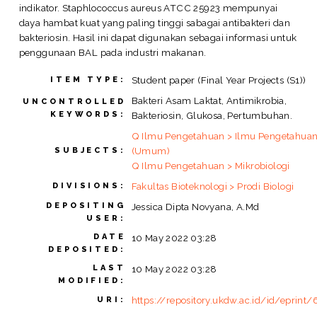
indikator. Staphlococcus aureus ATCC 25923 mempunyai
daya hambat kuat yang paling tinggi sabagai antibakteri dan
bakteriosin. Hasil ini dapat digunakan sebagai informasi untuk
penggunaan BAL pada industri makanan.
Student paper (Final Year Projects (S1))
ITEM TYPE:
Bakteri Asam Laktat, Antimikrobia,
UNCONTROLLED
KEYWORDS:
Bakteriosin, Glukosa, Pertumbuhan.
Q Ilmu Pengetahuan > Ilmu Pengetahua
(Umum)
SUBJECTS:
Q Ilmu Pengetahuan > Mikrobiologi
Fakultas Bioteknologi > Prodi Biologi
DIVISIONS:
DEPOSITING
Jessica Dipta Novyana, A.Md
USER:
DATE
10 May 2022 03:28
DEPOSITED:
LAST
10 May 2022 03:28
MODIFIED:
https://repository.ukdw.ac.id/id/eprint
URI: