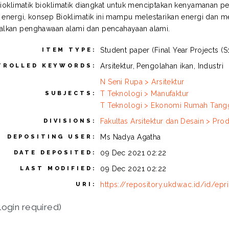
 Bioklimatik bioklimatik diangkat untuk menciptakan kenyamanan p
n energi, konsep Bioklimatik ini mampu melestarikan energi dan
lkan penghawaan alami dan pencahayaan alami.
Student paper (Final Year Projects (S1
ITEM TYPE:
Arsitektur, Pengolahan ikan, Industri
TROLLED KEYWORDS:
N Seni Rupa > Arsitektur
T Teknologi > Manufaktur
SUBJECTS:
T Teknologi > Ekonomi Rumah Tang
Fakultas Arsitektur dan Desain > Prod
DIVISIONS:
Ms Nadya Agatha
DEPOSITING USER:
09 Dec 2021 02:22
DATE DEPOSITED:
09 Dec 2021 02:22
LAST MODIFIED:
https://repository.ukdw.ac.id/id/epr
URI:
login required)