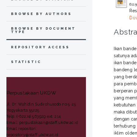
6115
Res
BROWSE BY AUTHORS
Dow
BROWSE BY DOCUMENT
Abstra
TYPE
REPOSITORY ACCESS
Ikan bande
satunya ad
STATISTIC
ikan bande
bandeng le
yang berda
para pembu
berperan p
Perpustakaan UKDW
yang memfa
Jl. Dr. Wahidin Sudirohusodo no 5-25
kebutuhan 
Yogyakarta 55225
maka dibut
Telp: (+62274) 563929 ext. 214
dengan car
Email: perpustakaan@staff.ukdw.ac.id
terhubung 
Email repositori:
iklim olde
repository@staff.ukdw.ac.id