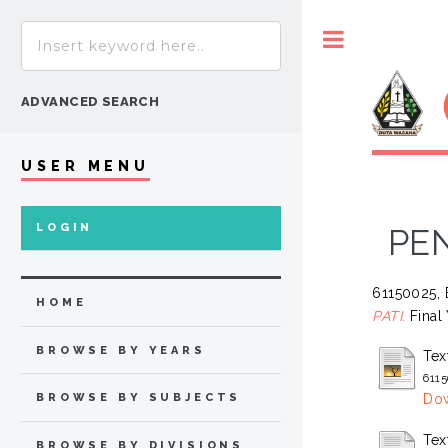
Toggle
ADVANCED SEARCH
USER MENU
LOGIN
PE
61150025, 
HOME
PATI.
Final 
BROWSE BY YEARS
Tex
6115
BROWSE BY SUBJECTS
Do
Tex
BROWSE BY DIVISIONS