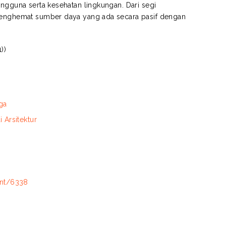
engguna serta kesehatan lingkungan. Dari segi
 menghemat sumber daya yang ada secara pasif dengan
))
ga
i Arsitektur
int/6338