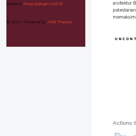
arsitektur
Website:
Perpustakaan UKDW
pelestaria
memaksima
© 2020 - Powered by
APW Themes
.
UNCON
Actions (