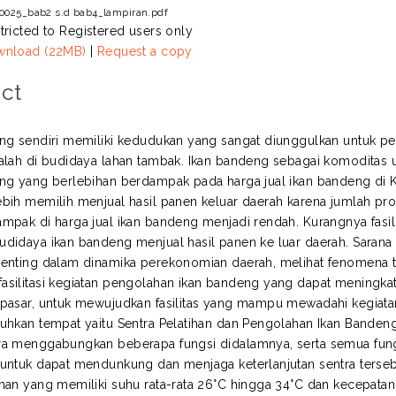
0025_bab2 s.d bab4_lampiran.pdf
tricted to Registered users only
nload (22MB)
|
Request a copy
ct
ng sendiri memiliki kedudukan yang sangat diunggulkan untuk pe
alah di budidaya lahan tambak. Ikan bandeng sebagai komoditas 
ng yang berlebihan berdampak pada harga jual ikan bandeng di K
bih memilih menjual hasil panen keluar daerah karena jumlah pro
mpak di harga jual ikan bandeng menjadi rendah. Kurangnya fasil
didaya ikan bandeng menjual hasil panen ke luar daerah. Sarana 
enting dalam dinamika perekonomian daerah, melihat fenomena
silitasi kegiatan pengolahan ikan bandeng yang dapat meningkat
pasar, untuk mewujudkan fasilitas yang mampu mewadahi kegiatan
uhkan tempat yaitu Sentra Pelatihan dan Pengolahan Ikan Bandeng
a menggabungkan beberapa fungsi didalamnya, serta semua fungsi
untuk dapat mendunkung dan menjaga keterlanjutan sentra terse
man yang memiliki suhu rata-rata 26°C hingga 34°C dan kecepat