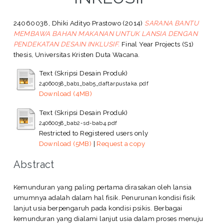
24060038, Dhiki Adityo Prastowo
(2014)
SARANA BANTU
MEMBAWA BAHAN MAKANAN UNTUK LANSIA DENGAN
PENDEKATAN DESAIN INKLUSIF.
Final Year Projects (S1)
thesis, Universitas Kristen Duta Wacana.
Text (Skripsi Desain Produk)
24060038_bab1_bab5_daftarpustaka.pdf
Download (4MB)
Text (Skripsi Desain Produk)
24060038_bab2-sd-bab4.pdf
Restricted to Registered users only
Download (5MB)
|
Request a copy
Abstract
Kemunduran yang paling pertama dirasakan oleh lansia
umumnya adalah dalam hal fisik. Penurunan kondisi fisik
lanjut usia berpengaruh pada kondisi psikis. Berbagai
kemunduran yang dialami lanjut usia dalam proses menuju